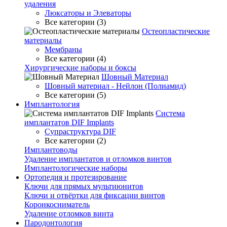
удаления
Люксаторы и Элеваторы
Все категории (3)
Остеопластические
материалы
Мембраны
Все категории (4)
Хирургические наборы и боксы
Шовный Материал
Шовный материал - Нейлон (Полиамид)
Все категории (5)
Имплантология
Система
имплантатов DIF Implants
Супраструктура DIF
Все категории (2)
Имплантоводы
Удаление имплантатов и отломков винтов
Имплантологические наборы
Ортопедия и протезирование
Ключи для прямых мультиюнитов
Ключи и отвёртки для фиксации винтов
Коронкосниматель
Удаление отломков винта
Пародонтология