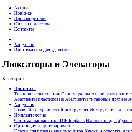
Акции
Новинки
Производители
Оплата и доставка
Контакты
Хирургия
Инструменты для удаления
Люксаторы и Элеваторы
Категории
Протетика
Титановые основания, Скан маркеры
Аналоги имплантат
Абатменты пластиковые
Абатменты титановые прямые
А
Хирургия
Базовый хирургический инструмент
Инструменты для ко
Имплантология
Система имплантатов DIF Implants
Имплантоводы
Удален
Ортопедия и протезирование
Ключи для прямых мультиюнитов
Ключи и отвёртки для