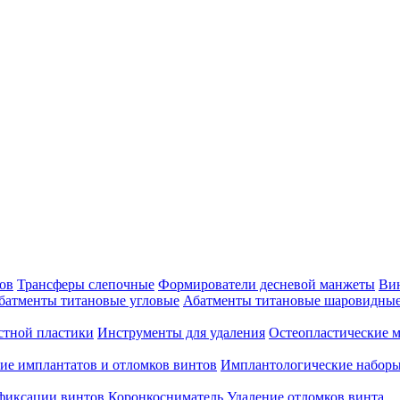
ов
Трансферы слепочные
Формирователи десневой манжеты
Ви
батменты титановые угловые
Абатменты титановые шаровидны
стной пластики
Инструменты для удаления
Остеопластические 
ие имплантатов и отломков винтов
Имплантологические набор
 фиксации винтов
Коронкосниматель
Удаление отломков винта