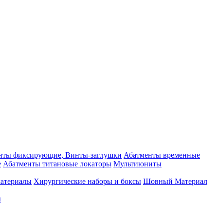
нты фиксирующие, Винты-заглушки
Абатменты временные
е
Абатменты титановые локаторы
Мультиюниты
материалы
Хирургические наборы и боксы
Шовный Материал
ы