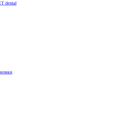
 dental
ановки