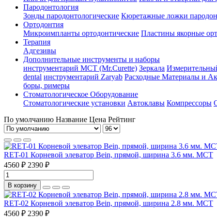
Пародонтология
Зонды пародонтологические
Кюретажные ложки пародон
Ортодонтия
Микроимпланты ортодонтические
Пластины якорные орт
Терапия
Адгезивы
Дополнительные инструменты и наборы
инструментарий МСТ (Mr.Curette)
Зеркала
Измерительны
dental
инструментарий Zaryab
Расходные Материалы и Ак
боры, римеры
Стоматологическое Оборудование
Стоматологические установки
Автоклавы
Компрессоры
По умолчанию
Название
Цена
Рейтинг
RET-01 Корневой элеватор Bein, прямой, ширина 3.6 мм. МСТ
4560 ₽
2390 ₽
В корзину
RET-02 Корневой элеватор Bein, прямой, ширина 2.8 мм. МСТ
4560 ₽
2390 ₽