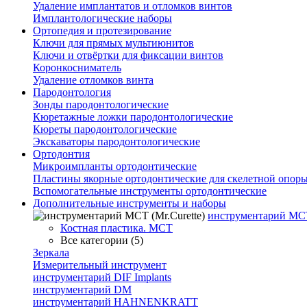
Удаление имплантатов и отломков винтов
Имплантологические наборы
Ортопедия и протезирование
Ключи для прямых мультиюнитов
Ключи и отвёртки для фиксации винтов
Коронкосниматель
Удаление отломков винта
Пародонтология
Зонды пародонтологические
Кюретажные ложки пародонтологические
Кюреты пародонтологические
Экскаваторы пародонтологические
Ортодонтия
Микроимпланты ортодонтические
Пластины якорные ортодонтические для скелетной опор
Вспомогательные инструменты ортодонтические
Дополнительные инструменты и наборы
инструментарий МСТ 
Костная пластика. МСТ
Все категории (5)
Зеркала
Измерительный инструмент
инструментарий DIF Implants
инструментарий DM
инструментарий HAHNENKRATT