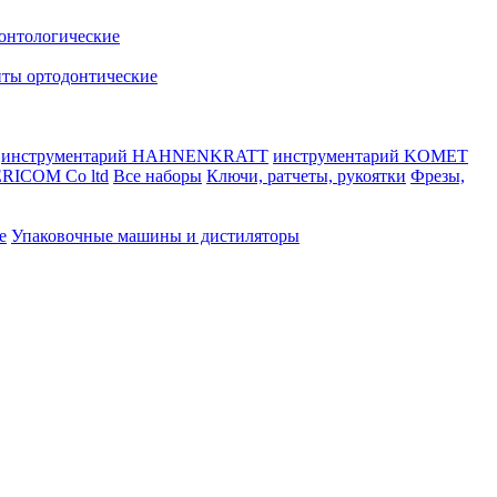
онтологические
ты ортодонтические
инструментарий HAHNENKRATT
инструментарий KOMET
RICOM Co ltd
Все наборы
Ключи, ратчеты, рукоятки
Фрезы,
е
Упаковочные машины и дистиляторы