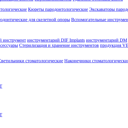
тологические
Кюреты пародонтологические
Экскаваторы парод
одонтические для скелетной опоры
Вспомогательные инструмен
й инструмент
инструментарий DIF Implants
инструментарий DM
сессуары
Стерилизация и хранение инструментов
продукция VE
Светильники стоматологические
Наконечники стоматологически