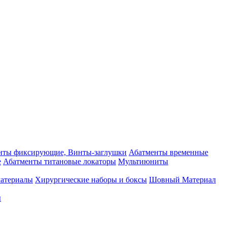
нты фиксирующие, Винты-заглушки
Абатменты временные
е
Абатменты титановые локаторы
Мультиюниты
материалы
Хирургические наборы и боксы
Шовный Материал
ы