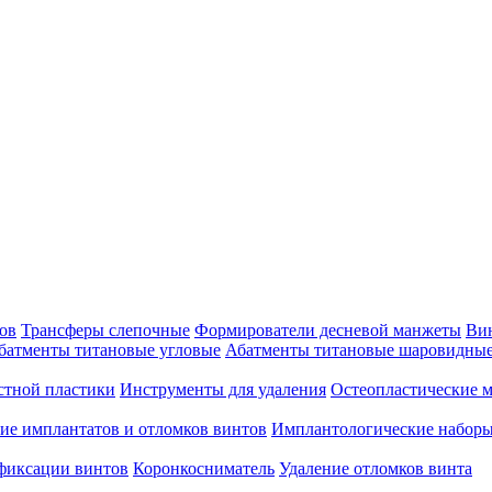
ов
Трансферы слепочные
Формирователи десневой манжеты
Ви
батменты титановые угловые
Абатменты титановые шаровидны
стной пластики
Инструменты для удаления
Остеопластические 
ие имплантатов и отломков винтов
Имплантологические набор
 фиксации винтов
Коронкосниматель
Удаление отломков винта