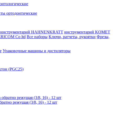
онтологические
ты ортодонтические
инструментарий HAHNENKRATT
инструментарий KOMET
RICOM Co ltd
Все наборы
Ключи, ратчеты, рукоятки
Фрезы,
е
Упаковочные машины и дистиляторы
ктон (PGC25)
тно режущая (3/8, 16) - 12 шт