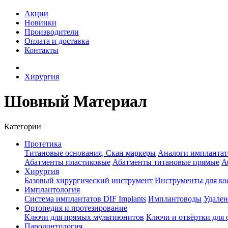
Акции
Новинки
Производители
Оплата и доставка
Контакты
Хирургия
Шовный Материал
Категории
Протетика
Титановые основания, Скан маркеры
Аналоги имплантат
Абатменты пластиковые
Абатменты титановые прямые
А
Хирургия
Базовый хирургический инструмент
Инструменты для ко
Имплантология
Система имплантатов DIF Implants
Имплантоводы
Удален
Ортопедия и протезирование
Ключи для прямых мультиюнитов
Ключи и отвёртки для
Пародонтология