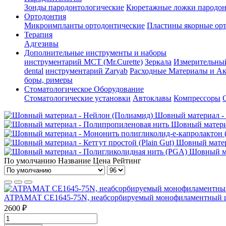
Зонды пародонтологические
Кюретажные ложки пародон
Ортодонтия
Микроимпланты ортодонтические
Пластины якорные орт
Терапия
Адгезивы
Дополнительные инструменты и наборы
инструментарий МСТ (Mr.Curette)
Зеркала
Измерительны
dental
инструментарий Zaryab
Расходные Материалы и Ак
боры, римеры
Стоматологическое Оборудование
Стоматологические установки
Автоклавы
Компрессоры
Шовный материал -
Шовный матери
Шовный матери
Шовный ма
По умолчанию
Название
Цена
Рейтинг
АТРАМАТ CE1645-75N, неабсорбируемый монофиламентный шовны
2600 ₽