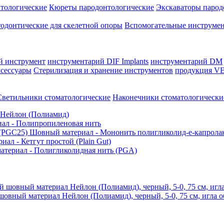
тологические
Кюреты пародонтологические
Экскаваторы парод
одонтические для скелетной опоры
Вспомогательные инструмен
й инструмент
инструментарий DIF Implants
инструментарий DM
сессуары
Стерилизация и хранение инструментов
продукция VE
Светильники стоматологические
Наконечники стоматологически
 Нейлон (Полиамид)
ал - Полипропиленовая нить
Шовный материал - Мононить полигликолид-е-капрола
ал - Кетгут простой (Plain Gut)
териал - Полигликолидная нить (PGA)
й материал Нейлон (Полиамид), черный, 5-0, 75 см, игла обра