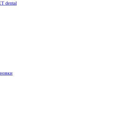
 dental
ановки