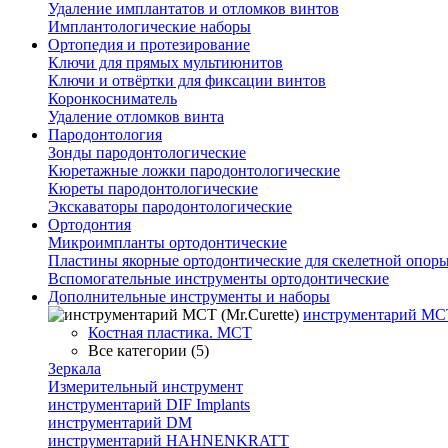
Удаление имплантатов и отломков винтов
Имплантологические наборы
Ортопедия и протезирование
Ключи для прямых мультиюнитов
Ключи и отвёртки для фиксации винтов
Коронкосниматель
Удаление отломков винта
Пародонтология
Зонды пародонтологические
Кюретажные ложки пародонтологические
Кюреты пародонтологические
Экскаваторы пародонтологические
Ортодонтия
Микроимпланты ортодонтические
Пластины якорные ортодонтические для скелетной опор
Вспомогательные инструменты ортодонтические
Дополнительные инструменты и наборы
инструментарий МСТ 
Костная пластика. МСТ
Все категории (5)
Зеркала
Измерительный инструмент
инструментарий DIF Implants
инструментарий DM
инструментарий HAHNENKRATT