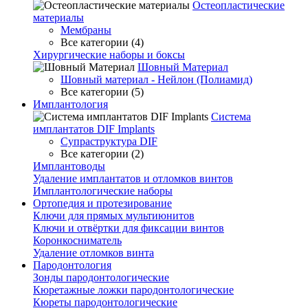
Остеопластические
материалы
Мембраны
Все категории (4)
Хирургические наборы и боксы
Шовный Материал
Шовный материал - Нейлон (Полиамид)
Все категории (5)
Имплантология
Система
имплантатов DIF Implants
Супраструктура DIF
Все категории (2)
Имплантоводы
Удаление имплантатов и отломков винтов
Имплантологические наборы
Ортопедия и протезирование
Ключи для прямых мультиюнитов
Ключи и отвёртки для фиксации винтов
Коронкосниматель
Удаление отломков винта
Пародонтология
Зонды пародонтологические
Кюретажные ложки пародонтологические
Кюреты пародонтологические